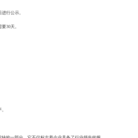
后进行公示。
要30天。
平。
或缺的一部分。它不仅标志着企业具备了行业领先的服