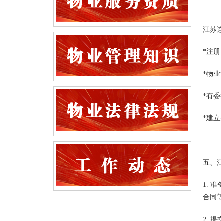
江苏
*注
*物
*有
*建
五、
1.
合同
2.