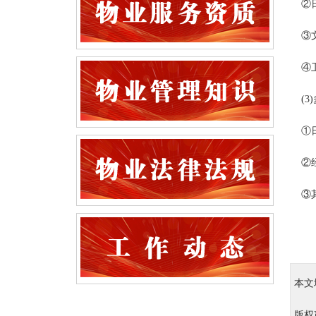
②日
③文
④卫
(3
①日
②经
③其
本文
版权