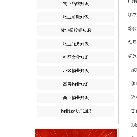
(1)
物业品牌知识
①衣
物业前期知识
②饮
物业招投标知识
③居
物业服务知识
④旅
社区文化知识
⑤文
小区物业知识
⑥卫
高层物业知识
⑦其
商业物业知识
物业iso认证知识
(2
①饮