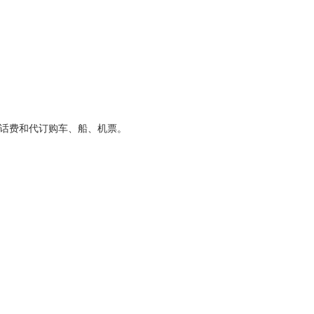
话费和代订购车、船、机票。
病。